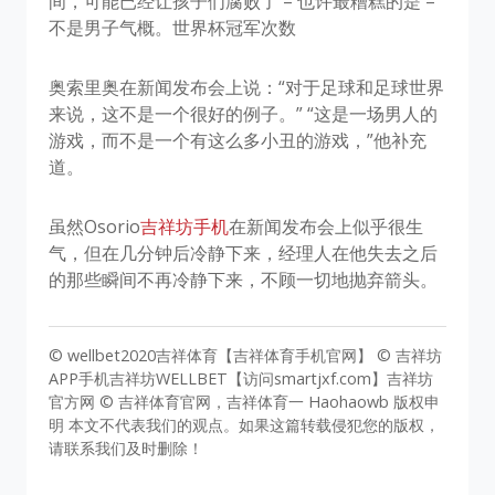
间，可能已经让孩子们腐败了 – 也许最糟糕的是 –
不是男子气概。世界杯冠军次数
奥索里奥在新闻发布会上说：“对于足球和足球世界
来说，这不是一个很好的例子。” “这是一场男人的
游戏，而不是一个有这么多小丑的游戏，”他补充
道。
虽然Osorio
吉祥坊手机
在新闻发布会上似乎很生
气，但在几分钟后冷静下来，经理人在他失去之后
的那些瞬间不再冷静下来，不顾一切地抛弃箭头。
© wellbet2020吉祥体育【吉祥体育手机官网】 © 吉祥坊
APP手机吉祥坊WELLBET【访问smartjxf.com】吉祥坊
官方网 © 吉祥体育官网，吉祥体育一 Haohaowb 版权申
明 本文不代表我们的观点。如果这篇转载侵犯您的版权，
请联系我们及时删除！