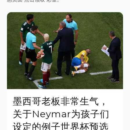
墨西哥老板非常生气，
关于Neymar为孩子们
设定的例子世界杯预选