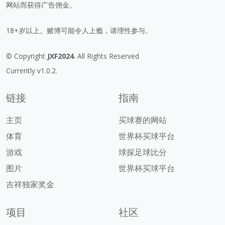
网站而获得广告佣金。
18+岁以上。赌博可能令人上瘾，请理性参与。
© Copyright
JXF2024
. All Rights Reserved
Currently v1.0.2.
链接
指南
主页
买球赛的网站
体育
世界杯买球平台
游戏
球探足球比分
图片
世界杯买球平台
吉祥独家奖金
项目
社区