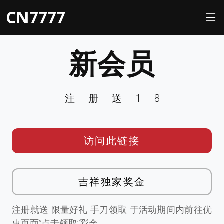
CN7777
新会员
注册送18
访问此链接
吉祥独家奖金
注册就送 限量好礼 手刀领取 于活动期间内前往优
惠页面”点击领取”彩金。