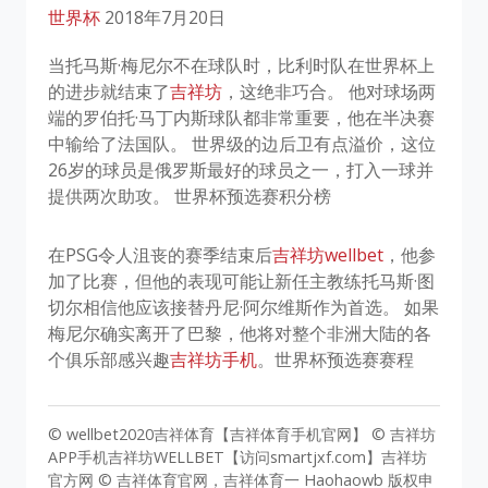
世界杯
2018年7月20日
当托马斯·梅尼尔不在球队时，比利时队在世界杯上
的进步就结束了
吉祥坊
，这绝非巧合。 他对球场两
端的罗伯托·马丁内斯球队都非常重要，他在半决赛
中输给了法国队。 世界级的边后卫有点溢价，这位
26岁的球员是俄罗斯最好的球员之一，打入一球并
提供两次助攻。 世界杯预选赛积分榜
在PSG令人沮丧的赛季结束后
吉祥坊wellbet
，他参
加了比赛，但他的表现可能让新任主教练托马斯·图
切尔相信他应该接替丹尼·阿尔维斯作为首选。 如果
梅尼尔确实离开了巴黎，他将对整个非洲大陆的各
个俱乐部感兴趣
吉祥坊手机
。世界杯预选赛赛程
© wellbet2020吉祥体育【吉祥体育手机官网】 © 吉祥坊
APP手机吉祥坊WELLBET【访问smartjxf.com】吉祥坊
官方网 © 吉祥体育官网，吉祥体育一 Haohaowb 版权申