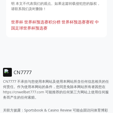
明 本文不代表我们的观点。如果这篇转载侵犯您的版权，
请联系我们及时删除！
世界杯
世界杯预选赛积分榜
世界杯预选赛赛程
中
国足球世界杯预选赛
CN7777
CN7777 不承担与您使用本网站及使用本网站所含任何信息相关的任
何责任。作为使用本网站的条件，您同意免除本网站所有者因您在
https://cnwellbet777.com
可能推荐的任何第三方网站上使用任何服
务而产生的任何索赔。
关联方披露：Sportsbook & Casino Review 可能会因访问体育博彩