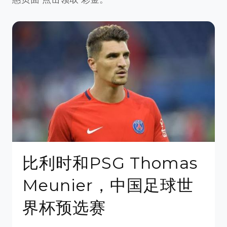
比利时和PSG Thomas
Meunier，中国足球世
界杯预选赛