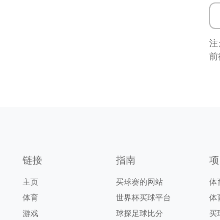
注
前
链接
指南
项
主页
买球赛的网站
体
体育
世界杯买球平台
体
游戏
球探足球比分
买