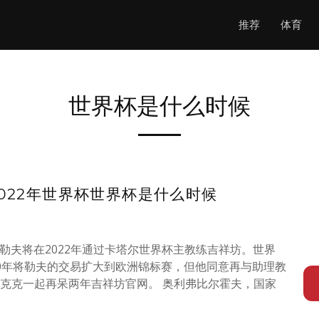
推荐
体育
世界杯是什么时候
022年世界杯世界杯是什么时候
姆勒夫将在2022年通过卡塔尔世界杯主教练吉祥坊。世界
20年将勒夫的交易扩大到欧洲锦标赛，但他同意再与助理教
科克克一起再呆两年吉祥坊官网。 奥利弗比尔霍夫，国家