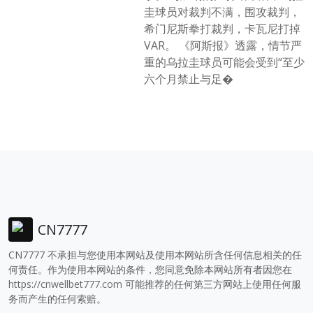
圭球员对裁判不满，围攻裁判，
希门尼斯拳打裁判，卡瓦尼打掉
VAR。 《阿斯报》透露，情节严
重的乌拉圭球员可能会受到“至少
六个月禁止与足�
CN7777
CN7777 不承担与您使用本网站及使用本网站所含任何信息相关的任
何责任。作为使用本网站的条件，您同意免除本网站所有者因您在
https://cnwellbet777.com
可能推荐的任何第三方网站上使用任何服
务而产生的任何索赔。