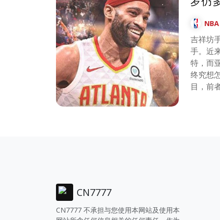
岁仍
NBA
吉祥坊
手。近
特，而
终究想怎
目，前者
CN7777
CN7777 不承担与您使用本网站及使用本