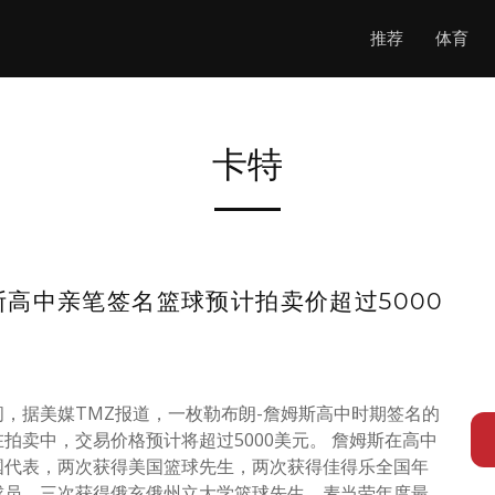
推荐
体育
卡特
斯高中亲笔签名篮球预计拍卖价超过5000
间，据美媒TMZ报道，一枚勒布朗-詹姆斯高中时期签名的
拍卖中，交易价格预计将超过5000美元。 詹姆斯在高中
国代表，两次获得美国篮球先生，两次获得佳得乐全国年
球员，三次获得俄亥俄州立大学篮球先生，麦当劳年度最