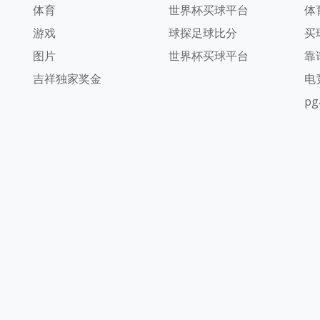
体育
世界杯买球平台
体
游戏
球探足球比分
买
图片
世界杯买球平台
靠
吉祥独家奖金
电
p