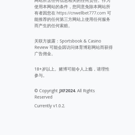
网站所含任何信息相关的任何责任。作为
使用本网站的条件，您同意免除本网站所
有者因您在
https://cnwellbet777.com
可
能推荐的任何第三方网站上使用任何服务
而产生的任何索赔。
关联方披露：Sportsbook & Casino
Review 可能会因访问体育博彩网站而获得
广告佣金。
18+岁以上。赌博可能令人上瘾，请理性
参与。
© Copyright
JXF2024
. All Rights
Reserved
Currently v1.0.2.