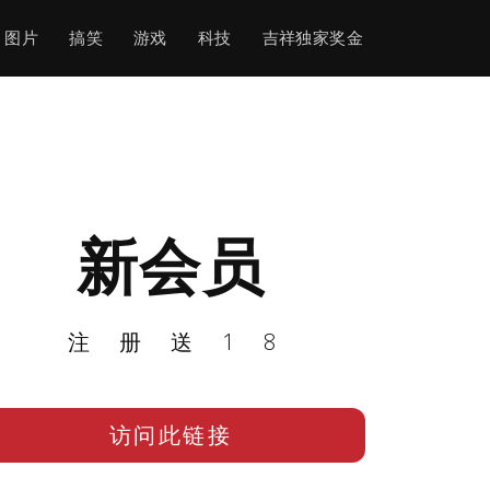
图片
搞笑
游戏
科技
吉祥独家奖金
新会员
注册送18
访问此链接