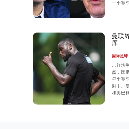
一个赛
曼联
库
国际足球
吉祥坊
点，因
每个赛季
射手。
和奥巴