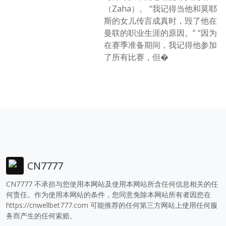
（Zaha）。 “我记得当他和莫耶
斯的女儿传言成真时，毁了他在
曼联的职业生涯的原因。” “因为
在赛季准备期间，我记得他参加
了所有比赛，但�
CN7777
CN7777 不承担与您使用本网站及使用本网站所含任何信息相关的任
何责任。作为使用本网站的条件，您同意免除本网站所有者因您在
https://cnwellbet777.com
可能推荐的任何第三方网站上使用任何服
务而产生的任何索赔。