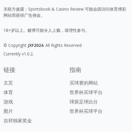
关联方披露：Sportsbook & Casino Review 可能会因访问体育博彩
网站而获得广告佣金。
18+岁以上。赌博可能令人上瘾，请理性参与。
© Copyright
JXF2024
. All Rights Reserved
Currently v1.0.2.
链接
指南
主页
买球赛的网站
体育
世界杯买球平台
游戏
球探足球比分
图片
世界杯买球平台
吉祥独家奖金