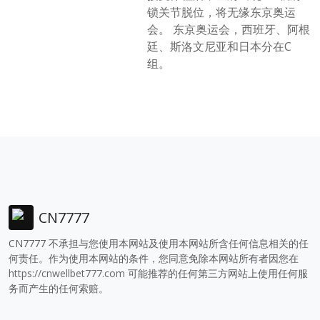
锁关节脱位，将无缘东京奥运
会。 东京奥运会，西班牙、阿根
廷、斯洛文尼亚和日本分在C
组。
CN7777
CN7777 不承担与您使用本网站及使用本网站所含任何信息相关的任
何责任。作为使用本网站的条件，您同意免除本网站所有者因您在
https://cnwellbet777.com
可能推荐的任何第三方网站上使用任何服
务而产生的任何索赔。