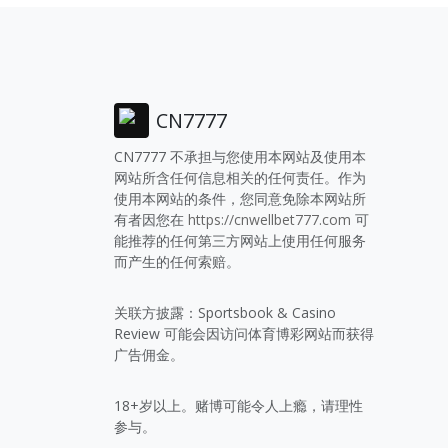
CN7777
CN7777 不承担与您使用本网站及使用本
网站所含任何信息相关的任何责任。作为
使用本网站的条件，您同意免除本网站所
有者因您在
https://cnwellbet777.com
可
能推荐的任何第三方网站上使用任何服务
而产生的任何索赔。
关联方披露：Sportsbook & Casino
Review 可能会因访问体育博彩网站而获得
广告佣金。
18+岁以上。赌博可能令人上瘾，请理性
参与。