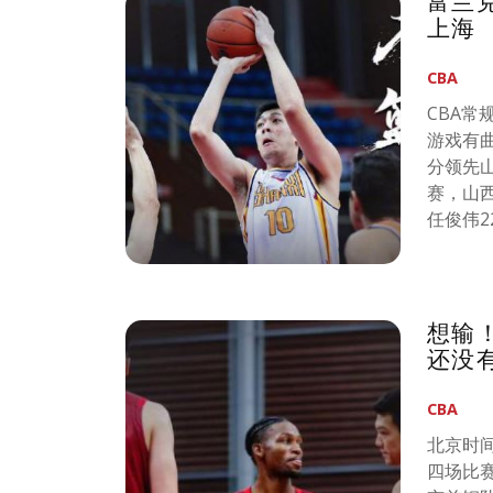
富兰
上海
CBA
CBA
游戏有
分领先
赛，山西
任俊伟2
想输
还没
CBA
北京时间
四场比