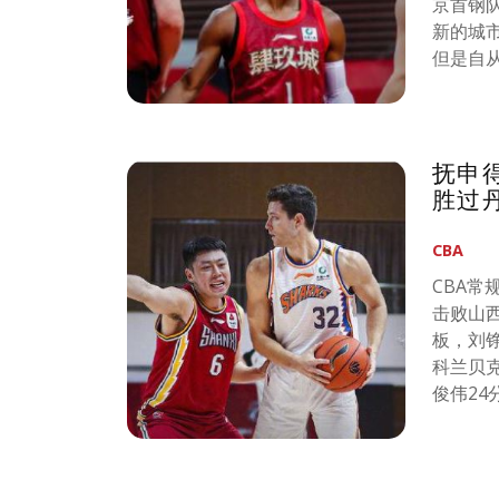
京首钢
新的城
但是自
抚申
胜过丹
CBA
CBA常
击败山西
板，刘铮
科兰贝克
俊伟24