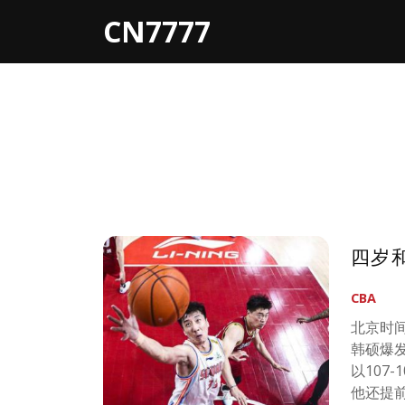
CN7777
四岁
CBA
北京时间
韩硕爆发
以107
他还提