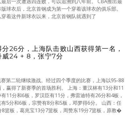
队最后一次遭遇四连败，可以追溯到八年前。 CBA推出最
市版球衣后，北京首钢成为第一个穿着该球衣的俱乐部。
从穿着这件新球衣以来，北京首钢队就遇到了
得分26分，上海队击败山西获得第一名，
威24 + 8，张宁7分
规赛第二轮继续激战。经过四个季度的比赛，上海以95-88
，赢得了新赛季的首场胜利。 上海：董汉林有13分和11
有11分和6板，罗汉臣有11分，弗雷迪特有26分和4板，
有5分和6板，宗赞有8分和5板，邓梦得6分。 山西：任
分8篮板，葛兆宝13分7篮板，周赞东19分7篮板，原教�