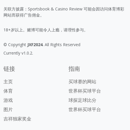
关联方披露：Sportsbook & Casino Review 可能会因访问体育博彩
网站而获得广告佣金。
18+岁以上。赌博可能令人上瘾，请理性参与。
© Copyright
JXF2024
. All Rights Reserved
Currently v1.0.2.
链接
指南
主页
买球赛的网站
体育
世界杯买球平台
游戏
球探足球比分
图片
世界杯买球平台
吉祥独家奖金