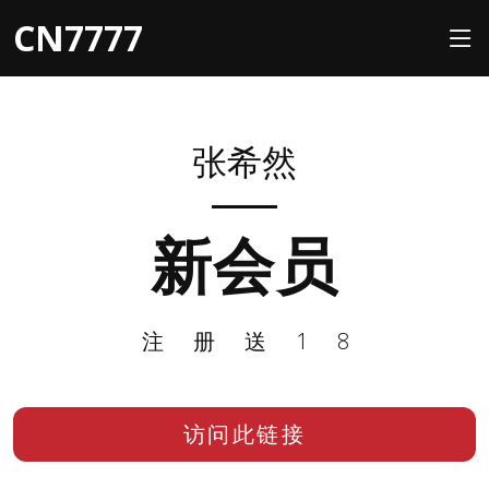
CN7777
张希然
新会员
注册送18
访问此链接