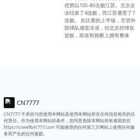
优势以105-80击败江苏。北京企
业结束了4连败，而江苏遭受了7
连败。 在比赛的上半场，尽管外
部球队感觉冷淡，但北京控球在
篮板，助攻和抢断上拥有整体
CN7777
CN7777 不承担与您使用本网站及使用本网站所含任何信息相关的任
何责任。作为使用本网站的条件，您同意免除本网站所有者因您在
https://cnwellbet777.com
可能推荐的任何第三方网站上使用任何服
务而产生的任何索赔。