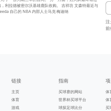
德，利拉德被密尔沃基雄鹿队收购。 吉祥坊 文森特最近与
skeeda 自己的 NBA 内部人士马克·梅迪纳
注
前
链接
指南
项
主页
买球赛的网站
体
体育
世界杯买球平台
体
游戏
球探足球比分
买