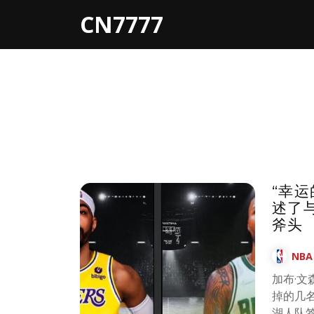
CN7777
“幸
述了
斧头
NBA
加布·
掉的几
湖人队