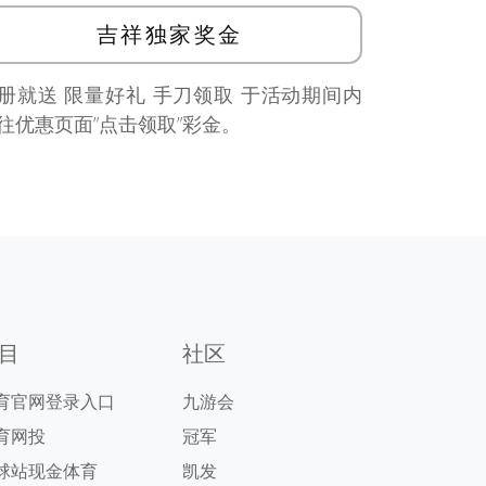
吉祥独家奖金
册就送 限量好礼 手刀领取 于活动期间内
往优惠页面”点击领取”彩金。
目
社区
育官网登录入口
九游会
育网投
冠军
球站现金体育
凯发