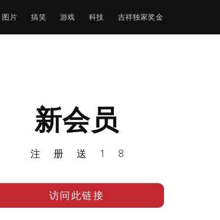
图片
搞笑
游戏
科技
吉祥独家奖金
新会员
注册送18
访问此链接