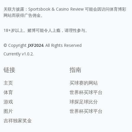
关联方披露：Sportsbook & Casino Review 可能会因访问体育博彩
网站而获得广告佣金。
18+岁以上。赌博可能令人上瘾，请理性参与。
© Copyright
JXF2024
. All Rights Reserved
Currently v1.0.2.
链接
指南
主页
买球赛的网站
体育
世界杯买球平台
游戏
球探足球比分
图片
世界杯买球平台
吉祥独家奖金