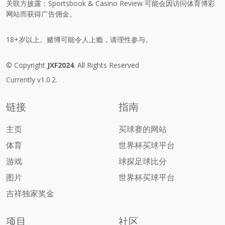
关联方披露：Sportsbook & Casino Review 可能会因访问体育博彩
网站而获得广告佣金。
18+岁以上。赌博可能令人上瘾，请理性参与。
© Copyright
JXF2024
. All Rights Reserved
Currently v1.0.2.
链接
指南
主页
买球赛的网站
体育
世界杯买球平台
游戏
球探足球比分
图片
世界杯买球平台
吉祥独家奖金
项目
社区