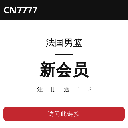
CN7777
法国男篮
新会员
注册送18
访问此链接