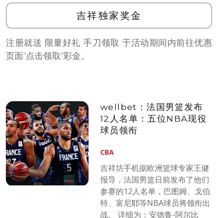
吉祥独家奖金
注册就送 限量好礼 手刀领取 于活动期间内前往优惠
页面”点击领取”彩金。
wellbet：法国男篮发布
12人名单：五位NBA现役
球员领衔
CBA
吉祥坊手机据欧洲篮球专家王健
报导，法国男篮日前发布了他们
参赛的12人名单，巴图姆、戈伯
特、富尼耶等NBA球员将领衔出
战。 详细为：安德鲁-阿尔比