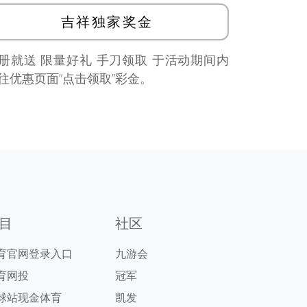
吉祥独家奖金
册就送 限量好礼 手刀领取 于活动期间内
往优惠页面”点击领取”彩金。
目
社区
育官网登录入口
九游会
育网投
冠军
球站现金体育
凯发