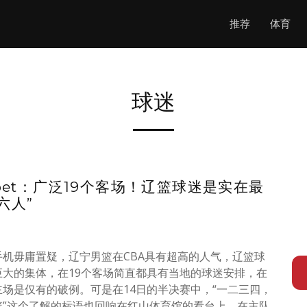
推荐
体育
球迷
lbet：广泛19个客场！辽篮球迷是实在最
六人”
手机毋庸置疑，辽宁男篮在CBA具有超高的人气，辽篮球
巨大的集体，在19个客场简直都具有当地的球迷安排，在
主场是仅有的破例。可是在14日的半决赛中，“一二三四，
篮”这个了解的标语也回响在红山体育馆的看台上，在主队