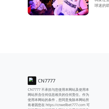
球迷的
CN7777
CN7777 不承担与您使用本网站及使用本
网站所含任何信息相关的任何责任。作为
使用本网站的条件，您同意免除本网站所
有者因您在
https://cnwellbet777.com
可