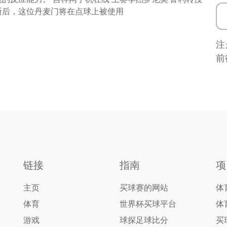
斯后，这位丹麦门将在点球上被使用
注
前
链接
指南
项
主页
买球赛的网站
体
体育
世界杯买球平台
体
游戏
球探足球比分
买