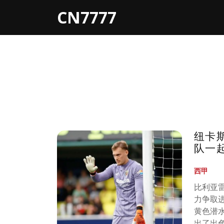
CN7777
纽卡
队一
西甲
比利亚
力争取
黄色潜
出了出色