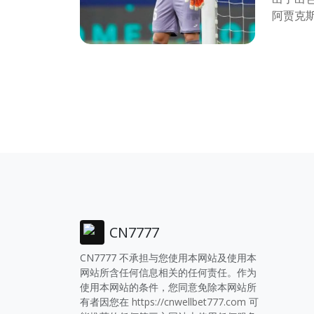
阿贾克
CN7777
CN7777 不承担与您使用本网站及使用本
网站所含任何信息相关的任何责任。作为
使用本网站的条件，您同意免除本网站所
有者因您在
https://cnwellbet777.com
可