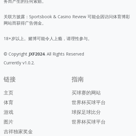
务而产生的任何索赔。
关联方披露：Sportsbook & Casino Review 可能会因访问体育博彩
网站而获得广告佣金。
18+岁以上。赌博可能令人上瘾，请理性参与。
© Copyright
JXF2024
. All Rights Reserved
Currently v1.0.2.
链接
指南
主页
买球赛的网站
体育
世界杯买球平台
游戏
球探足球比分
图片
世界杯买球平台
吉祥独家奖金