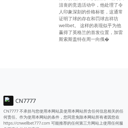
沮丧的竞选活动中，他处理了令
人印象深刻的价格标签，这通常
证明了球的存在和罚球吉祥坊
wellbet。 这样的表现似乎为他
赢得了英格兰的首发位置，加雷
斯索斯盖特在周一向俄�
CN7777
CN7777 不承担与您使用本网站及使用本网站所含任何信息相关的任
何责任。作为使用本网站的条件，您同意免除本网站所有者因您在
https://cnwellbet777.com
可能推荐的任何第三方网站上使用任何服