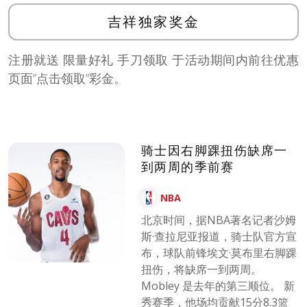
吉祥独家奖金
注册就送 限量好礼 手刀领取 于活动期间内前往优惠
页面”点击领取”彩金。
骑士因右脚踝扭伤缺席一
到两周的季前赛
NBA
北京时间，据NBA著名记者沙姆
斯·查拉尼亚报道，骑士队官方宣
布，球队前锋埃文·莫布里右脚踝
扭伤，将缺席一到两周。
Mobley 是去年的第三顺位。 新
秀赛季，他场均贡献15分8.3篮