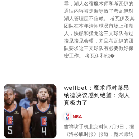
导，湖人名宿魔术师和考瓦伊的
通话内容被走漏导致了考瓦伊对
湖人管理层不信赖。 考瓦伊及其
团队在本年清闲球员市场上和湖
人，快船和猛龙这三支球队有过
接见接见会晤，并且考瓦伊的团
队要求这三支球队有必要做好保
密工作。 考瓦伊和他�
wellbet：魔术师对莱昂
纳德决议感到绝望：湖人
真极力了
NBA
吉祥坊手机北京时间7月9日，据
《洛杉矶时报》报道，魔术师约