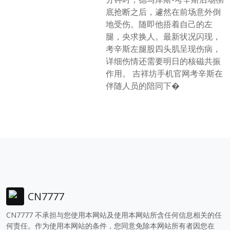
底抢断之后，遽然在前场意外倒
地受伤。随即他捂着自己的左
腿，央求换人。最新状况闪现，
考辛斯左腿股四头肌呈现伤病，
详细伤情还需要明日的核磁共振
作用。 吉祥坊手机官网考辛斯在
伴随人员的陪同下�
CN7777
CN7777 不承担与您使用本网站及使用本网站所含任何信息相关的任
何责任。作为使用本网站的条件，您同意免除本网站所有者因您在