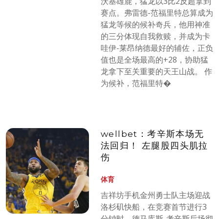
沃基雄鹿，猛龙以3比2反超拿到
赛点。弗雷德-范福里特总算成为
猛龙等候的候补奇兵，他用神准
的三分体现自我救赎，并成为卡
哇伊-莱昂纳德最好的辅佐，正负
值也是全场最高的+28，协助猛
龙拿下至关重要的天王山战。 作
为候补，范福里特�
wellbet：考辛斯本场无
法回归！ 左腿股四头肌拉
伤
体育
吉祥坊手机金州勇士队主场迎战
洛杉矶快船，在竞赛首节进行3
分钟时，德马库斯-考辛斯后场彻