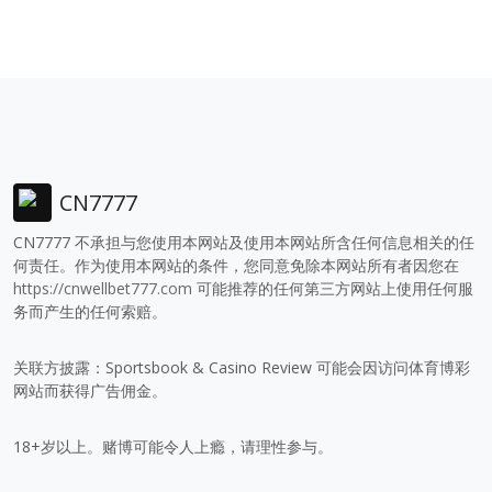
CN7777
CN7777 不承担与您使用本网站及使用本网站所含任何信息相关的任
何责任。作为使用本网站的条件，您同意免除本网站所有者因您在
https://cnwellbet777.com
可能推荐的任何第三方网站上使用任何服
务而产生的任何索赔。
关联方披露：Sportsbook & Casino Review 可能会因访问体育博彩
网站而获得广告佣金。
18+岁以上。赌博可能令人上瘾，请理性参与。