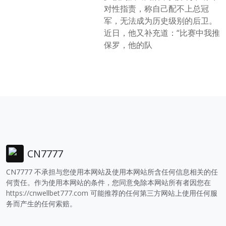
对性指责，称自己配不上总冠
军，无法成为历史级别的后卫。
近日，他又补充道：“比赛中我推
保罗，他的队
CN7777
CN7777 不承担与您使用本网站及使用本网站所含任何信息相关的任
何责任。作为使用本网站的条件，您同意免除本网站所有者因您在
https://cnwellbet777.com
可能推荐的任何第三方网站上使用任何服
务而产生的任何索赔。