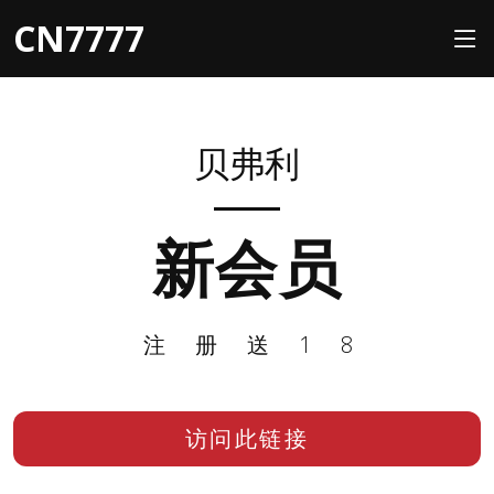
CN7777
贝弗利
新会员
注册送18
访问此链接