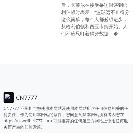
后，卡莱尔在接受采访时谈到哈
利伯顿时表示：“篮球远不止得分
这么简单，每个人都必须进步，
从哈利伯顿和西亚卡姆开始。人
们不该只盯着得分数据，�
CN7777
CN7777 不承担与您使用本网站及使用本网站所含任何信息相关的任
何责任。作为使用本网站的条件，您同意免除本网站所有者因您在
https://cnwellbet777.com
可能推荐的任何第三方网站上使用任何服
务而产生的任何索赔。