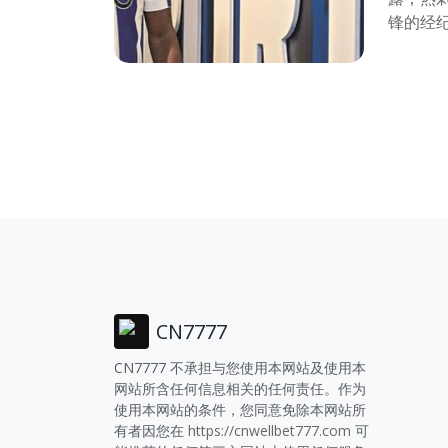
锋的经
CN7777
CN7777 不承担与您使用本网站及使用本
网站所含任何信息相关的任何责任。作为
使用本网站的条件，您同意免除本网站所
有者因您在
https://cnwellbet777.com
可