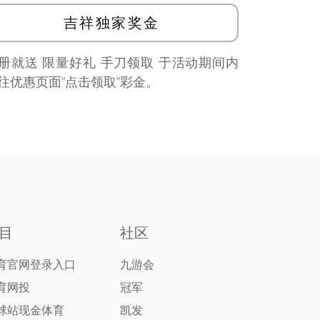
吉祥独家奖金
册就送 限量好礼 手刀领取 于活动期间内
往优惠页面”点击领取”彩金。
目
社区
育官网登录入口
九游会
育网投
冠军
球站现金体育
凯发