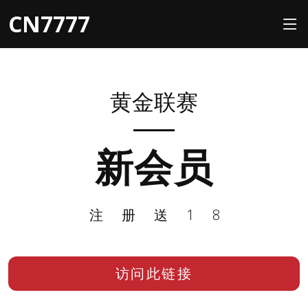
CN7777
黄金联赛
新会员
注册送18
访问此链接