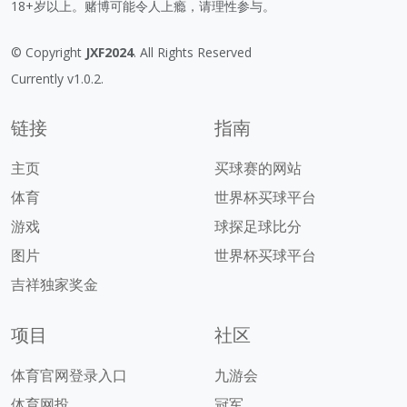
18+岁以上。赌博可能令人上瘾，请理性参与。
© Copyright
JXF2024
. All Rights Reserved
Currently v1.0.2.
链接
指南
主页
买球赛的网站
体育
世界杯买球平台
游戏
球探足球比分
图片
世界杯买球平台
吉祥独家奖金
项目
社区
体育官网登录入口
九游会
体育网投
冠军