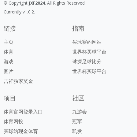
© Copyright
JXF2024
. All Rights Reserved
Currently v1.0.2.
链接
指南
主页
买球赛的网站
体育
世界杯买球平台
游戏
球探足球比分
图片
世界杯买球平台
吉祥独家奖金
项目
社区
体育官网登录入口
九游会
体育网投
冠军
买球站现金体育
凯发