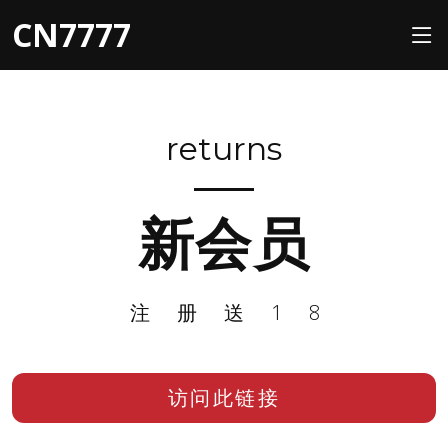
CN7777
returns
新会员
注册送18
访问此链接