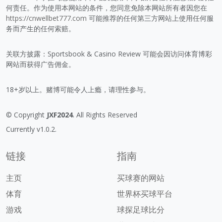
何责任。作为使用本网站的条件，您同意免除本网站所有者因您在
https://cnwellbet777.com
可能推荐的任何第三方网站上使用任何服
务而产生的任何索赔。
关联方披露：Sportsbook & Casino Review 可能会因访问体育博彩
网站而获得广告佣金。
18+岁以上。赌博可能令人上瘾，请理性参与。
© Copyright
JXF2024
. All Rights Reserved
Currently v1.0.2.
链接
指南
主页
买球赛的网站
体育
世界杯买球平台
游戏
球探足球比分