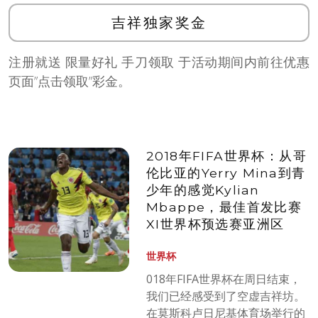
吉祥独家奖金
注册就送 限量好礼 手刀领取 于活动期间内前往优惠
页面”点击领取”彩金。
2018年FIFA世界杯：从哥
伦比亚的Yerry Mina到青
少年的感觉Kylian
Mbappe，最佳首发比赛
XI世界杯预选赛亚洲区
世界杯
018年FIFA世界杯在周日结束，
我们已经感受到了空虚吉祥坊。
在莫斯科卢日尼基体育场举行的