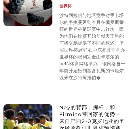
世界杯
沙特阿拉伯与地区竞争对手卡塔
尔的争执蔓延到本月在俄罗斯举
行的世界杯足球赛中吉祥坊，因
为他们在比赛开始前就天王星的
广播交易提供了不同的叙述。历
届世界杯冠军 在中东和北非举办
世界杯的权利完全由卡塔尔的
beIN体育网络举办，该网络自一
年前开始抵制富含瓦斯的卡塔尔
以来在沙特阿拉伯�
Ney的背部，挥杆，和
Firmino带回家的优势 –
来自巴西2-0克罗地亚的五
次经验教训世界杯预选赛