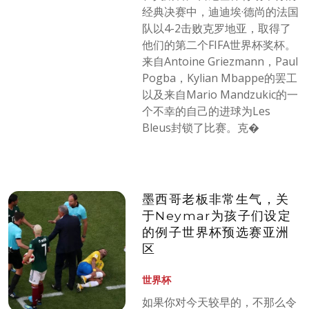
经典决赛中，迪迪埃·德尚的法国
队以4-2击败克罗地亚，取得了
他们的第二个FIFA世界杯奖杯。
来自Antoine Griezmann，Paul
Pogba，Kylian Mbappe的罢工
以及来自Mario Mandzukic的一
个不幸的自己的进球为Les
Bleus封锁了比赛。克�
墨西哥老板非常生气，关
于Neymar为孩子们设定
的例子世界杯预选赛亚洲
区
世界杯
如果你对今天较早的，不那么令