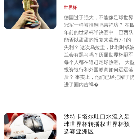
世界杯
德国过于强大，不能像足球世界
冠军一样被推翻吗吉祥坊？ 在四
年前的世界杯半决赛中，巴西队
能否以甜甜的报复来蒙羞7-1的
失利？ 这次乌拉圭，比利时或波
兰会有黑马吗？历届世界杯冠军
每个人都在追赶足球热潮。 大型
投资银行和外国券商如何远远落
后？ 事实上，他们已经把帽子扔
进了圈内吉祥�
沙特卡塔尔吐口水流入足
球世界杯转播权世界杯预
选赛亚洲区