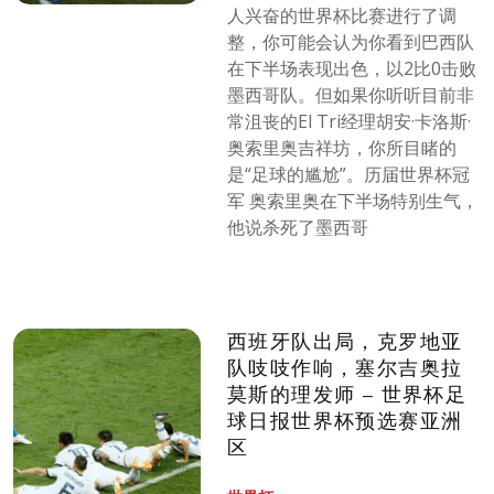
人兴奋的世界杯比赛进行了调
整，你可能会认为你看到巴西队
在下半场表现出色，以2比0击败
墨西哥队。但如果你听听目前非
常沮丧的El Tri经理胡安·卡洛斯·
奥索里奥吉祥坊，你所目睹的
是“足球的尴尬”。历届世界杯冠
军 奥索里奥在下半场特别生气，
他说杀死了墨西哥
西班牙队出局，克罗地亚
队吱吱作响，塞尔吉奥拉
莫斯的理发师 – 世界杯足
球日报世界杯预选赛亚洲
区