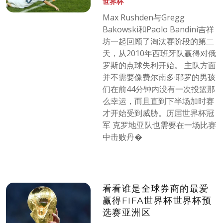
世界杯
Max Rushden与Gregg
Bakowski和Paolo Bandini吉祥
坊一起回顾了淘汰赛阶段的第二
天，从2010年西班牙队赢得对俄
罗斯的点球失利开始。 主队方面
并不需要像费尔南多·耶罗的男孩
们在前44分钟内没有一次投篮那
么幸运，而且直到下半场加时赛
才开始受到威胁。历届世界杯冠
军 克罗地亚队也需要在一场比赛
中击败丹�
看看谁是全球券商的最爱
赢得FIFA世界杯世界杯预
选赛亚洲区