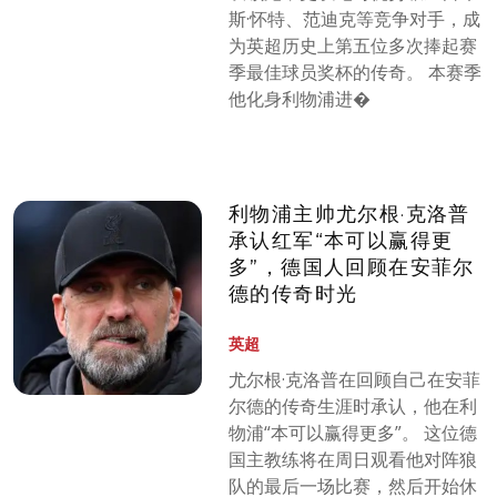
斯·怀特、范迪克等竞争对手，成
为英超历史上第五位多次捧起赛
季最佳球员奖杯的传奇。 本赛季
他化身利物浦进�
利物浦主帅尤尔根·克洛普
承认红军“本可以赢得更
多”，德国人回顾在安菲尔
德的传奇时光
英超
尤尔根·克洛普在回顾自己在安菲
尔德的传奇生涯时承认，他在利
物浦“本可以赢得更多”。 这位德
国主教练将在周日观看他对阵狼
队的最后一场比赛，然后开始休