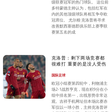
级联赛冠军的热门球队。 这位前
多特蒙德主帅认为，包括红军在
内的其他顶级球队将相互争夺欧
冠席位。 尤尔根·克洛普将寻求
改善默西塞德郡俱乐部上赛季联
赛第五名的成
克洛普：剩下两场竞赛都
很难打 重要的是没人受伤
国际足球
欧冠小组赛第四轮中，利物浦主
场2-1战胜亨克，现在积9分在小
组中排名第一，出线形势非常达
观。吉祥手机网址但本场比赛赤
军仅以一球小胜，主帅克洛普评