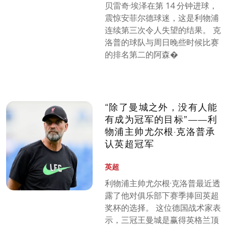
贝雷奇·埃泽在第 14 分钟进球，
震惊安菲尔德球迷，这是利物浦
连续第三次令人失望的结果。 克
洛普的球队与周日晚些时候比赛
的排名第二的阿森�
“除了曼城之外，没有人能
有成为冠军的目标”——利
物浦主帅尤尔根·克洛普承
认英超冠军
英超
利物浦主帅尤尔根·克洛普最近透
露了他对俱乐部下赛季捧回英超
奖杯的选择。 这位德国战术家表
示，三冠王曼城是赢得英格兰顶