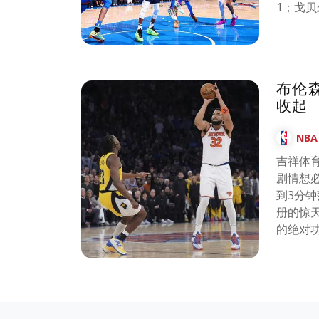
1；戈
布伦
收起
NBA
吉祥体育
剧情想
到3分钟
册的惊
的绝对