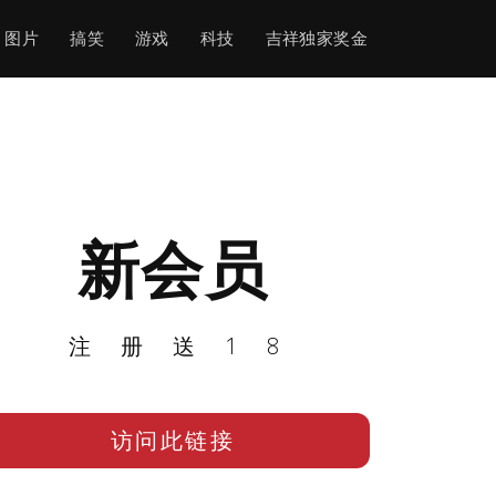
图片
搞笑
游戏
科技
吉祥独家奖金
新会员
注册送18
访问此链接