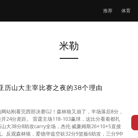
推荐
体育
米勒
·亚历山大主宰比赛之夜的38个理由
的网站刚看完西部决赛G2！森林狼又崩了，半场落后8分，
开24分差距。 雷霆主场118-103赢球，这比分看着都扎
山大38分8助攻carry全场，杰伦·威廉姆斯26+10+5直接
。反观森林狼，爱德华兹空砍32分9篮板6助攻，三分9中