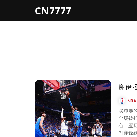
CN7777
谢伊
NBA
买球赛
全场被拉
心。亚历
打穿锋线