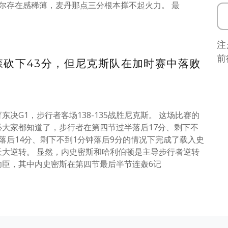
贝尔存在感稀薄，麦丹那点三分根本撑不起火力。 最
注
前
森砍下43分，但尼克斯队在加时赛中落败
东决G1，步行者客场138-135战胜尼克斯。 这场比赛的
必大家都知道了，步行者在第四节过半落后17分、剩下不
落后14分、剩下不到1分钟落后9分的情况下完成了载入史
天大逆转。 显然，内史密斯和哈利伯顿是主导步行者逆转
功臣，其中内史密斯在第四节最后半节连轰6记