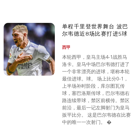
单程千里登世界舞台 波巴
尔韦德近8场比赛打进5球
西甲
本轮西甲，皇马主场4-1战胜马
洛卡。皇马中场巴尔韦德打进了
一个非常漂亮的进球，堪称本轮
最佳进球。球。 场上比分0-1，
上半场补时阶段，库尔图瓦传
球，塞巴洛斯传球，巴尔韦德右
路连续带球，禁区前横传。禁区
前沿，最后一记左脚射门为皇马
扳平比分。 这是巴尔韦德在比赛
中的唯一一次射门。 �