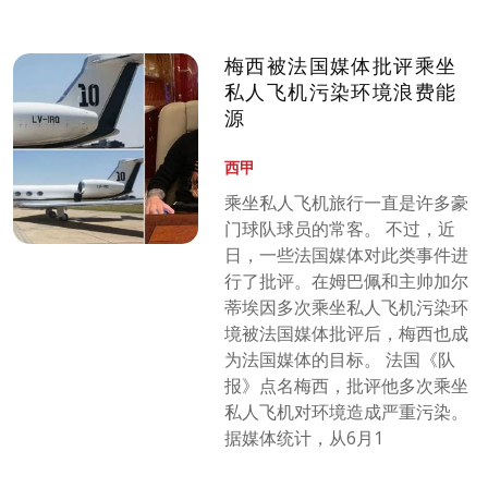
梅西被法国媒体批评乘坐
私人飞机污染环境浪费能
源
西甲
乘坐私人飞机旅行一直是许多豪
门球队球员的常客。 不过，近
日，一些法国媒体对此类事件进
行了批评。在姆巴佩和主帅加尔
蒂埃因多次乘坐私人飞机污染环
境被法国媒体批评后，梅西也成
为法国媒体的目标。 法国《队
报》点名梅西，批评他多次乘坐
私人飞机对环境造成严重污染。
据媒体统计，从6月1