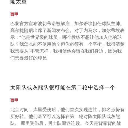
能太重
西甲
巴黎官方宣布波切蒂诺被解雇，加尔蒂埃担任球队主帅。
高尔捷随后出席了新闻发布会。对于内马尔，加尔蒂埃表
示：“他是世界级的球员，哪个教练不想让他加入他的球
队？我怎么能不使用他？但你必须有一个平衡，我很清楚
我想要从“不管怎样，我相信他会留在我们身边，因为我
们想要最好的球员
太阳队或灰熊队很可能在第二轮中选择一个
西甲
北京时间，库里受伤后，他们首次实现连胜，排名形势有
所好转。他们甚至可以选择在第二轮对阵太阳队或灰熊
队。 库里受伤后，勇士队遭遇连败。今天是背靠背的战