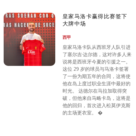
皇家马洛卡赢得比赛签下
大牌中场
西甲
皇家马洛卡队从西班牙人队引进
了塞尔吉·达尔德，这对许多人来
说将是西班牙今夏的引援之一。
这位 29 岁的球员与马洛卡签署
了一份为期五年的合同，这将使
他在岛上度过职业生涯中最好的
时光。 达德尔在马拉加取得突
破，但他来自马略卡岛，这将是
他的回归，首次进入松莫伊克斯
的主场更衣室。 �