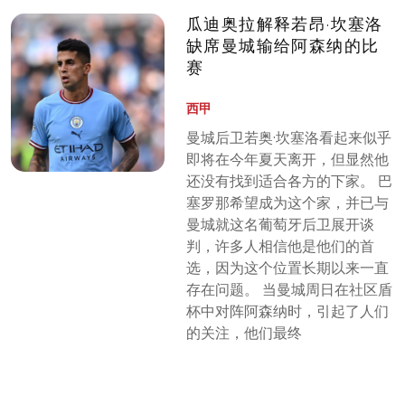
瓜迪奥拉解释若昂·坎塞洛
缺席曼城输给阿森纳的比
赛
西甲
曼城后卫若奥·坎塞洛看起来似乎
即将在今年夏天离开，但显然他
还没有找到适合各方的下家。 巴
塞罗那希望成为这个家，并已与
曼城就这名葡萄牙后卫展开谈
判，许多人相信他是他们的首
选，因为这个位置长期以来一直
存在问题。 当曼城周日在社区盾
杯中对阵阿森纳时，引起了人们
的关注，他们最终