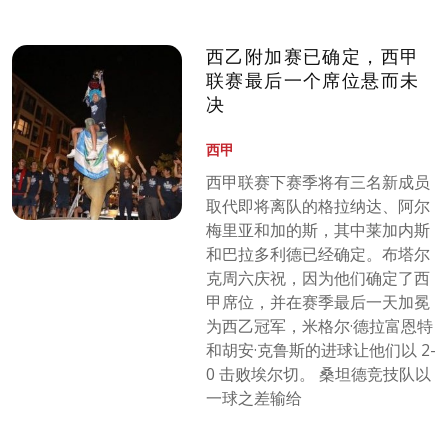
西乙附加赛已确定，西甲
联赛最后一个席位悬而未
决
西甲
西甲联赛下赛季将有三名新成员
取代即将离队的格拉纳达、阿尔
梅里亚和加的斯，其中莱加内斯
和巴拉多利德已经确定。布塔尔
克周六庆祝，因为他们确定了西
甲席位，并在赛季最后一天加冕
为西乙冠军，米格尔·德拉富恩特
和胡安·克鲁斯的进球让他们以 2-
0 击败埃尔切。 桑坦德竞技队以
一球之差输给