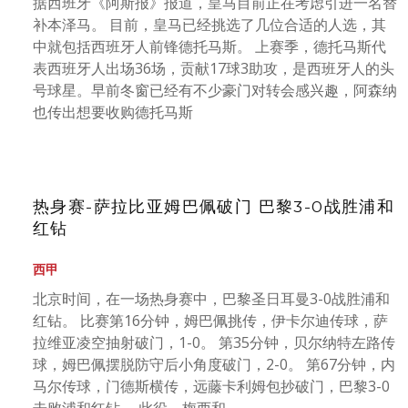
据西班牙《阿斯报》报道，皇马目前正在考虑引进一名替
补本泽马。 目前，皇马已经挑选了几位合适的人选，其
中就包括西班牙人前锋德托马斯。 上赛季，德托马斯代
表西班牙人出场36场，贡献17球3助攻，是西班牙人的头
号球星。早前冬窗已经有不少豪门对转会感兴趣，阿森纳
也传出想要收购德托马斯
热身赛-萨拉比亚姆巴佩破门 巴黎3-0战胜浦和
红钻
西甲
北京时间，在一场热身赛中，巴黎圣日耳曼3-0战胜浦和
红钻。 比赛第16分钟，姆巴佩挑传，伊卡尔迪传球，萨
拉维亚凌空抽射破门，1-0。 第35分钟，贝尔纳特左路传
球，姆巴佩摆脱防守后小角度破门，2-0。 第67分钟，内
马尔传球，门德斯横传，远藤卡利姆包抄破门，巴黎3-0