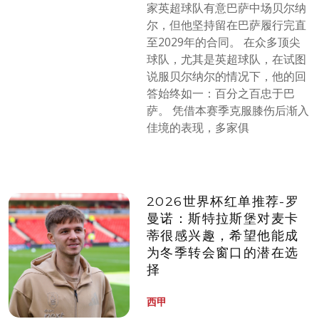
家英超球队有意巴萨中场贝尔纳
尔，但他坚持留在巴萨履行完直
至2029年的合同。 在众多顶尖
球队，尤其是英超球队，在试图
说服贝尔纳尔的情况下，他的回
答始终如一：百分之百忠于巴
萨。 凭借本赛季克服膝伤后渐入
佳境的表现，多家俱
2026世界杯红单推荐-罗
曼诺：斯特拉斯堡对麦卡
蒂很感兴趣，希望他能成
为冬季转会窗口的潜在选
择
西甲