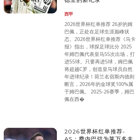
西甲
2026世界杯红单推荐 26岁的姆
巴佩，正处在足球生涯巅峰状
态。2026世界杯红单推荐《马卡
报》指出，球探足球比分 2025
年姆巴佩代表皇马55次出场，打
进55球。只要再进5球，姆巴佩
将超越C罗，创造皇马球员自然
年进球纪录！荷兰名宿斯内德则
断言，2026年的金球奖100%属
于姆巴佩。 2025-26赛季，姆巴
佩在西�
2026世界杯红单推荐-
AS：费内巴切为莱万多夫