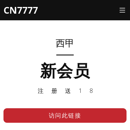
CN7777
西甲
新会员
注册送18
访问此链接