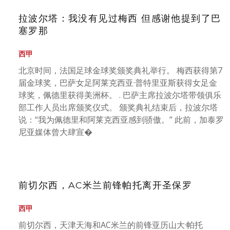
拉波尔塔：我没有见过梅西 但感谢他提到了巴
塞罗那
西甲
北京时间，法国足球金球奖颁奖典礼举行。 梅西获得第7
届金球奖，巴萨女足阿莱克西亚·普特里亚斯获得女足金
球奖，佩德里获得美洲杯。 . 巴萨主席拉波尔塔带领俱乐
部工作人员出席颁奖仪式。 颁奖典礼结束后，拉波尔塔
说：“我为佩德里和阿莱克西亚感到骄傲。” 此前，加泰罗
尼亚媒体曾大肆宣�
前切尔西，AC米兰前锋帕托离开圣保罗
西甲
前切尔西，天津天海和AC米兰的前锋亚历山大·帕托