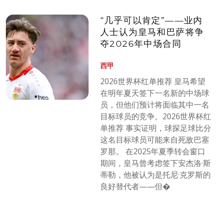
“几乎可以肯定”——业内
人士认为皇马和巴萨将争
夺2026年中场合同
西甲
2026世界杯红单推荐 皇马希望
在明年夏天签下一名新的中场球
员，但他们预计将面临其中一名
目标球员的竞争。2026世界杯红
单推荐 事实证明，球探足球比分
这名目标球员可能来自死敌巴塞
罗那。 在2025年夏季转会窗口
期间，皇马曾考虑签下安杰洛·斯
蒂勒，他被认为是托尼·克罗斯的
良好替代者——但�