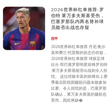
2026世界杯红单推荐-罗
伯特·莱万多夫斯基受伤，
巴塞罗那队内两名替补球
员能否出战也存疑
西甲
2026世界杯红单推荐 丹尼·奥尔
莫和费兰·托雷斯的状态仍存疑，
2026世界杯红单推荐 球探足球
比分 而巴塞罗那明星前锋罗伯特
·莱万多夫斯基能否出战则令人担
忧。 这位经验丰富的前锋在上赛
季最后阶段因腿筋问题未能参加
比赛。令人担忧的是，巴塞罗那
队确认，莱万多夫斯基的腿筋也
受伤，因此将缺�